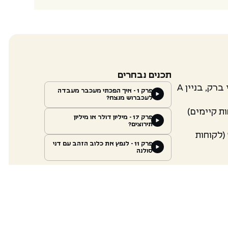
תכנים נבחרים
פרק 1 - איך הפכתי מעכבר מעבדה
לעכברוש מנצח?
ת קיימים)
פרק 17 - מיליון דולר או מיליון
תירוצים?
(לקוחות
פרק 11 - לנפץ את כלוב הזהב עם דני
סולנה
office
THIS SITE WAS BUILT AND
DESIGNED WITH LOVE BY
NIR STERN