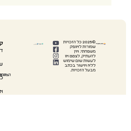
©2025 כל הזכויות
קי
שמורות לאופק
דף
משפחתי. אין
להעתיק, לצטט או
לעשות שום שימוש
שי
ללא אישור בכתב
מבעל הזכויות.
הצהרת 
תקנו
מד
כל
או
מס