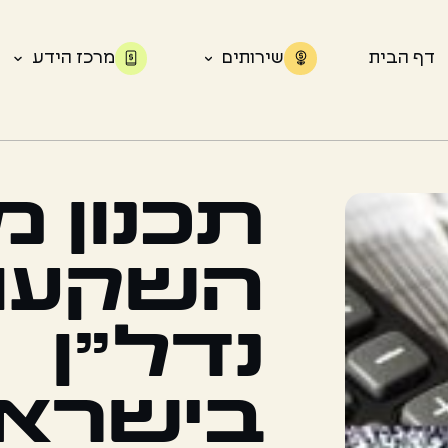
דף הבית
שירותים
מרכז הידע
תכנון 
השקעו
נדל"ן
בישרא