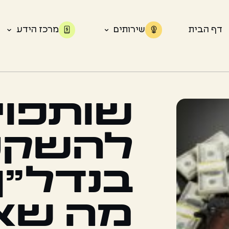
דף הבית
שירותים
מרכז הידע
שותפוי
להשקע
בנדל"ן
מה שא