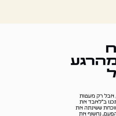
ח
מהרגע
, אבל רק מעטות
כנו ב"לאבד את
מוכחת ששינתה את
פעם, נחשוף את