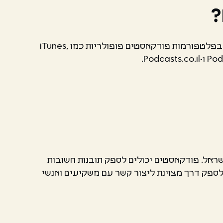
?
ישנן מספר דרכים למצוא עוד פודקאסטים ישראלים. הדרך הפופולרית ביותר היא לחפש "פודקאסטים ישראלים" בפלטפורמות פודקאסטים פופולריות כמו iTunes,
שראל. פודקאסטים יכולים לספק תובנות חשובות
 לספק דרך מצוינת ליצור קשר עם משקיעים ואנשי