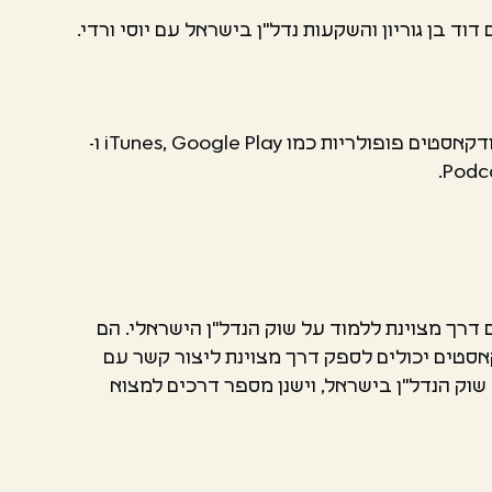
 בן גוריון והשקעות נדל"ן בישראל עם יוסי ורדי.
ת: הדרך הפופולרית ביותר למצוא עוד פודקאסטים ישראלים היא לחפש "פודקאסטים ישראלים" בפלטפורמות פודקאסטים פופולריות כמו iTunes, Google Play ו-
 דרך מצוינת ללמוד על שוק הנדל"ן הישראלי. הם
אסטים יכולים לספק דרך מצוינת ליצור קשר עם
וק הנדל"ן בישראל, וישנן מספר דרכים למצוא