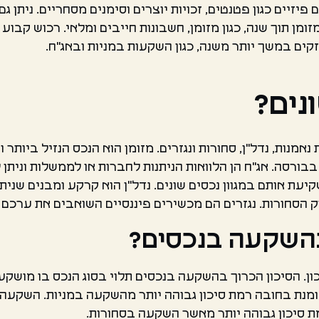
פיזיים כגון פטנטים, זכויות יוצרים וסימנים מסחריים. ניתן 
ומן תוך שנה, כגון מזומן, חשבונות חייבים ומלאי. רכוש קבוע 
זקים במשך יותר משנה, כגון השקעות במניות ובאג"ח.
נים?
ת נאמנות, נדל"ן, סחורות ונגזרים. מזומן הוא הנכס הנזיל ביות
בבורסה. אג"ח הן הלוואות הניתנות לחברות או לממשלות וניתן ל
אותם במגוון נכסים שונים. נדל"ן הוא קרקע ומבנים שניתן ל
וק הסחורות. נגזרים הם מכשירים פיננסיים השואבים את ערכם מ
בהשקעה בנכסים?
. הסיכון הכרוך בהשקעה בנכסים תלוי בסוג הנכס בו מושקע.
נת בחובה רמת סיכון גבוהה יותר מהשקעה במניות. השקעה ב
 סיכון גבוהה יותר מאשר השקעה בסחורות.