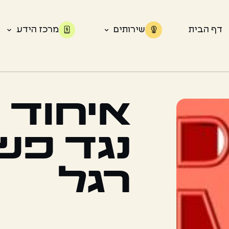
דף הבית
שירותים
מרכז הידע
איחוד 
נגד פש
רגל