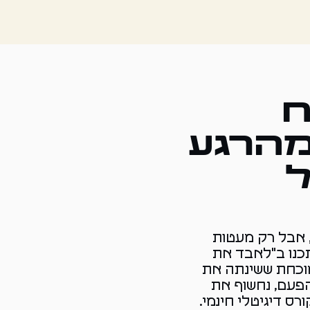
ח
מהרגע
, אבל רק מעטות
כנו ב"לאבד את
מוכחת ששינתה את
פעם, נחשוף את
ס דיגיטלי חינמי.